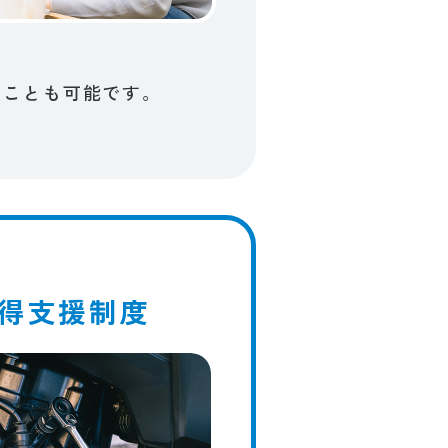
。
​ことも​可能です。​
得支援制度