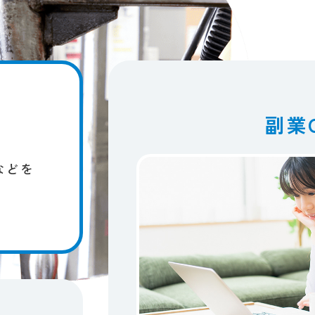
副業
どを​