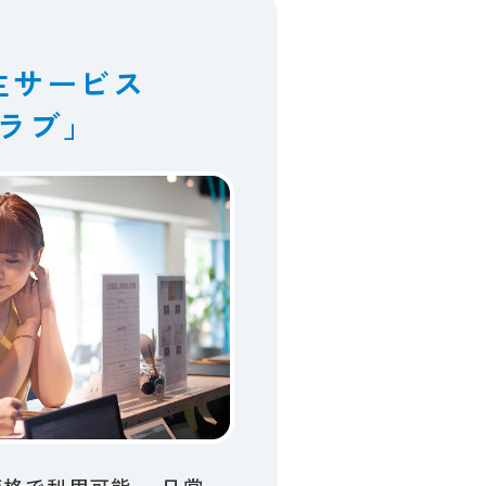
生サービス
ラブ」
で​利用可能。​ 日常​