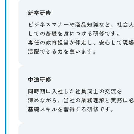
新卒研修
ビジネスマナーや​商品知識など、​社会人
しての​基礎を​身に​つける​研修です。
専任の​教育担当が​伴走し、​安心して​現場
活躍できる​力を​養います。​
中途研修
同時期に​入社した​社員同士の​交流を​
深めながら、​当社の​業務理解と​実務に​必
基礎スキルを​習得する​研修です。​