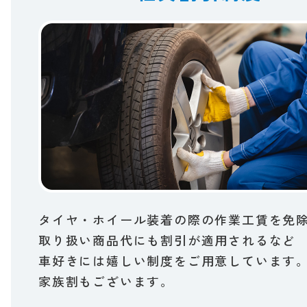
タイヤ・ホイール装着の​際の​作業工賃を​免
取り扱い​商品代にも​割引が​適用されるなど​
車好きには​嬉しい​制度を​ご用意しています
家族割も​ございます。​