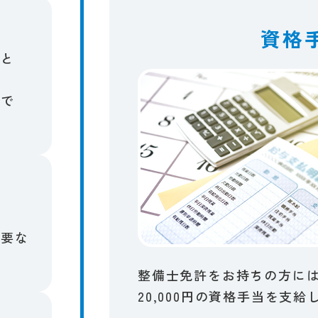
資格
と​
で​
要な​
整備士免許を​お持ちの​方には、
20,000円の​資格手当を​支給