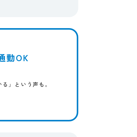
通勤OK
。
いる」と​いう​声も。