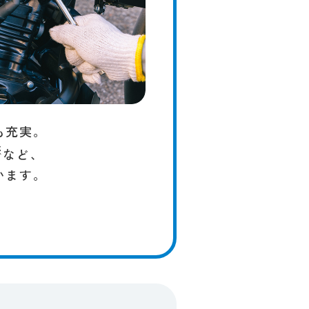
​充実。
※
など、​
ます。​