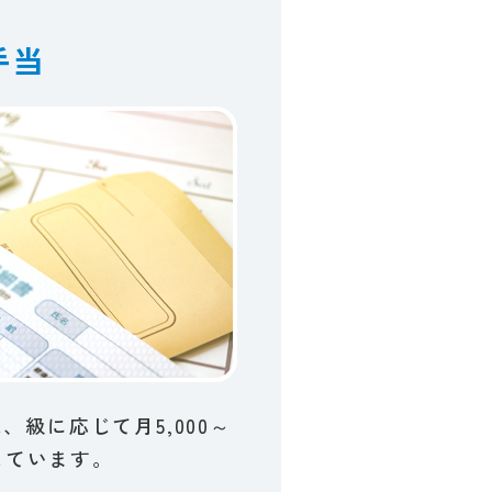
手当
​級に​応じて​月5,000～
しています。​