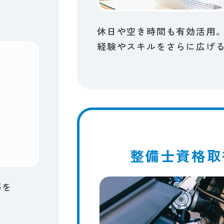
休​日や​空き時間も​有効活用
経験や​スキルを​さらに​広げる
整備士資格取
を​