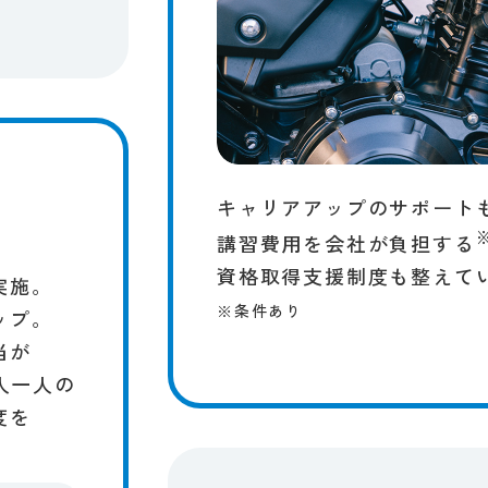
キャリアアップの​サポートも
​
講習費用を​会社が​負担する
資格取得支援制度も​整えてい
実施。
※条件​あり
ップ。
が​
人​一人の​
を​