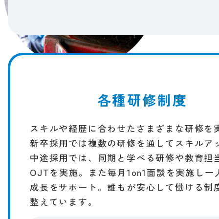
各種研修制度
スキルや​経歴に​合わせたさまざまな​研修を​
新卒採用では​複数の​研修を​通して​スキルア
中途採用では、​同期と​学べる​研修や​教育担当
OJTを​実施。​また​毎月​1on1面談を​実施し一
成長を​サポート。​誰もが​安心して​働ける​制度
整えています。​