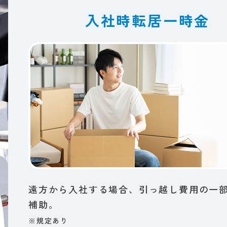
入社時転居一時金
遠方から​入社する​場合、​引っ越し費用の​一部
補助。​
※規定​あり