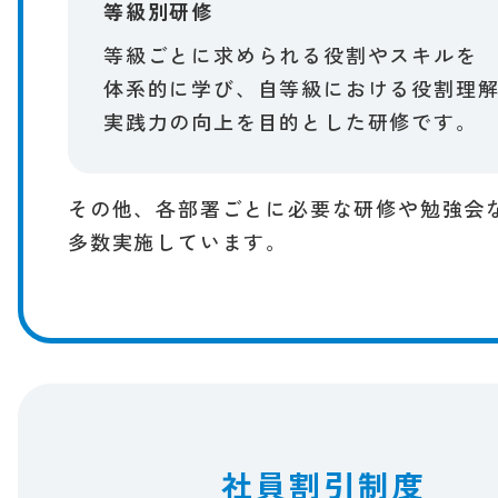
等級別研修
等級ごとに​求められる​役割や​スキルを​
体系的に​学び、​自等級に​おける​役割理解
実践力の​向上を​目的とした​研修です。​
​その他、​各部​署ごとに​必要な​研修や​勉強会な
多数実施しています。​
社員割引制度