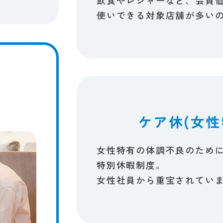
使いできる​対象店舗が​多いの
ケア休(女性
女性特有の​体調不良の​ために
特別休暇制度。
女性社員から​重宝されていま