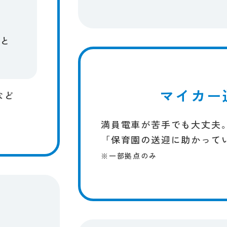
と​
マイカー
ど​
満員電車が​苦手でも​大丈夫
​「保育園の​送迎に​助かって
※一部​拠点のみ